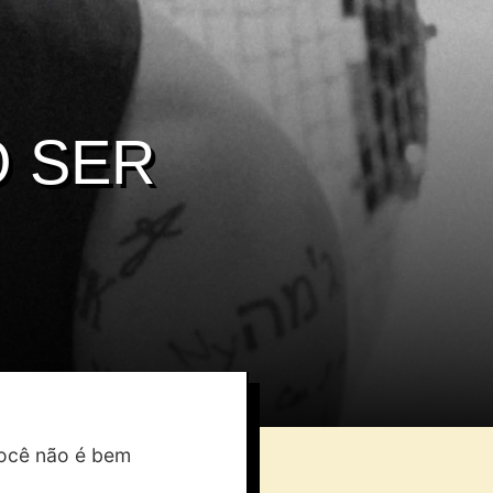
O SER
você não é bem