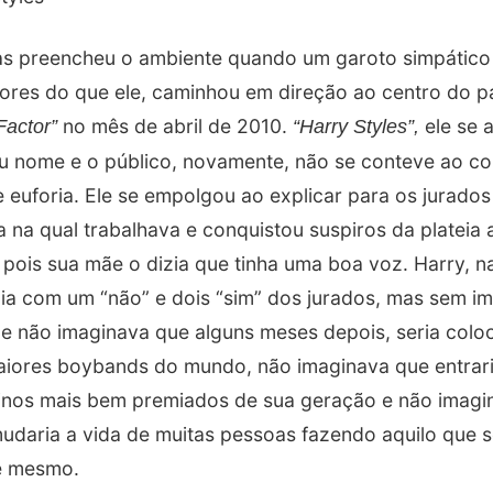
s preencheu o ambiente quando um garoto simpático 
ores do que ele, caminhou em direção ao centro do 
no mês de abril de 2010.
ele se 
Factor”
“Harry Styles”,
u nome e o público, novamente, não se conteve ao co
e euforia. Ele se empolgou ao explicar para os jurado
 na qual trabalhava e conquistou suspiros da plateia 
 pois sua mãe o dizia que tinha uma boa voz. Harry, n
dia com um “não” e dois “sim” dos jurados, mas sem i
le não imaginava que alguns meses depois, seria col
aiores boybands do mundo, não imaginava que entraria
linos mais bem premiados de sua geração e não imagin
udaria a vida de muitas pessoas fazendo aquilo que 
le mesmo.