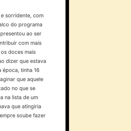
e sorridente, com
palco do programa
apresentou ao ser
ntribuir com mais
s os doces mais
ao dizer que estava
a época, tinha 16
maginar que aquele
ocado no que se
 na lista de um
ava que atingiria
sempre soube fazer