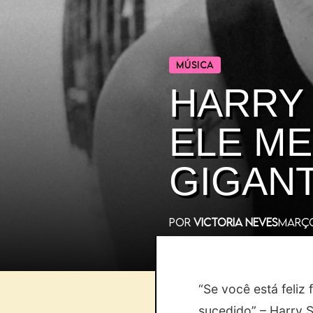
MÚSICA
HARRY
ELE M
GIGAN
POR
VICTORIA NEVES
MARÇO
“Se você está feliz
sucedido” – Harry S