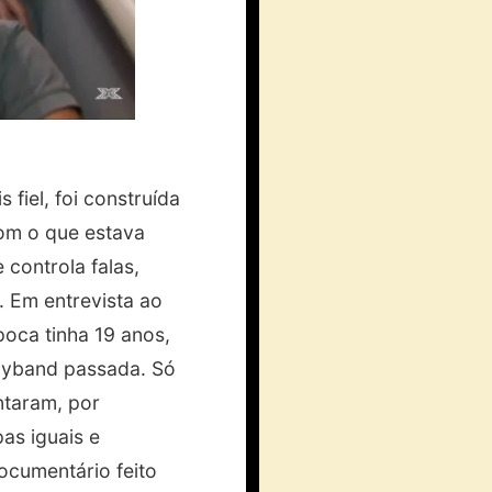
)
fiel, foi construída
com o que estava
 controla falas,
 Em entrevista ao
poca tinha 19 anos,
boyband passada. Só
ntaram, por
as iguais e
ocumentário feito