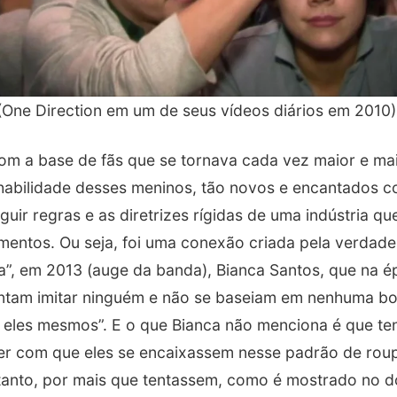
(One Direction em um de seus vídeos diários em 2010
m a base de fãs que se tornava cada vez maior e mais 
e habilidade desses meninos, tão novos e encantados 
uir regras e as diretrizes rígidas de uma indústria que
entos. Ou seja, foi uma conexão criada pela verdade.
a”, em 2013 (auge da banda), Bianca Santos, que na é
tentam imitar ninguém e não se baseiam em nenhuma 
eles mesmos”. E o que Bianca não menciona é que te
zer com que eles se encaixassem nesse padrão de roup
etanto, por mais que tentassem, como é mostrado no d