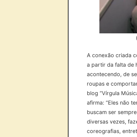
A conexão criada co
a partir da falta d
acontecendo, de seg
roupas e comportam
blog “Vírgula Músic
afirma: “Eles não 
buscam ser sempre 
diversas vezes, fa
coreografias, entr