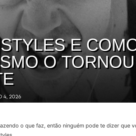
 STYLES E COM
ESMO O TORNOU
TE
 4, 2026
 fazendo o que faz, então ninguém pode te dizer que 
tyles