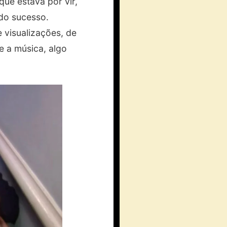
que estava por vir,
 do sucesso.
 visualizações, de
e a música, algo