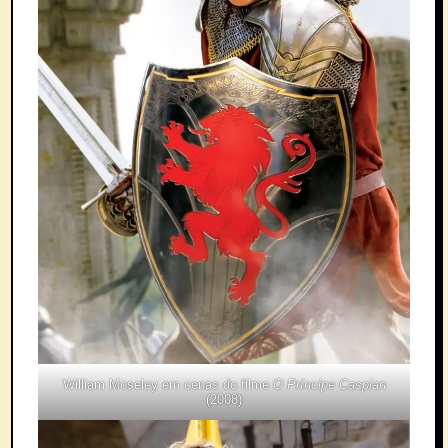
William Moseley em cenas do filme
O Príncipe Caspian
(2008)