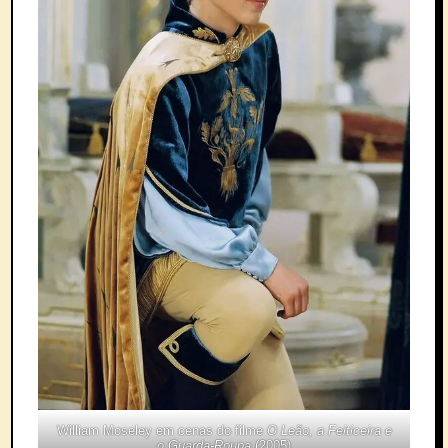
William Moseley em cenas do filme
O Leão, a Feiticeira e
o Guarda-Roupa
(2005)