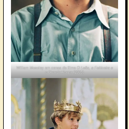
William Moseley em cenas do filme
O Leão, a Feiticeira e
o Guarda-Roupa
(2005)