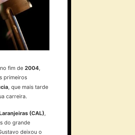
 no fim de
2004
,
os primeiros
cia
, que mais tarde
a carreira.
Laranjeiras (CAL)
,
os do grande
Gustavo deixou o