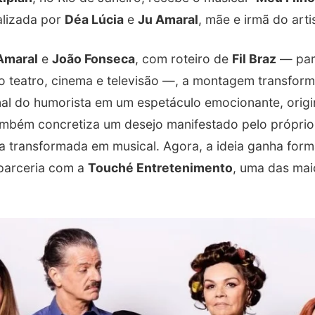
alizada por
Déa Lúcia
e
Ju Amaral
, mãe e irmã do arti
Amaral
e
João Fonseca
, com roteiro de
Fil Braz
— parc
 teatro, cinema e televisão —, a montagem transforma
nal do humorista em um espetáculo emocionante, origi
ambém concretiza um desejo manifestado pelo próprio 
ria transformada em musical. Agora, a ideia ganha for
 parceria com a
Touché Entretenimento
, uma das mai