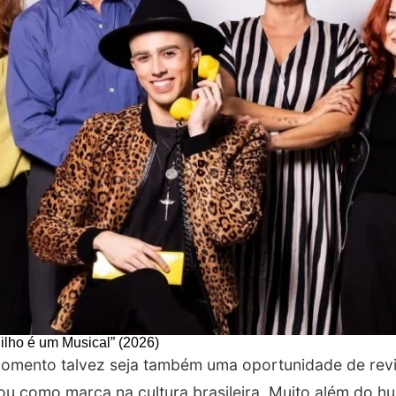
ilho é um Musical” (2026)
momento talvez seja também uma oportunidade de revis
u como marca na cultura brasileira. Muito além do hum