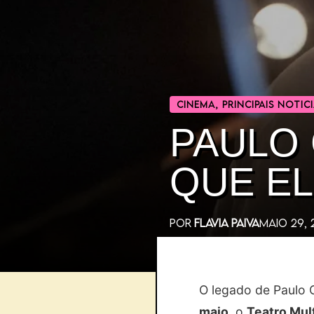
CINEMA
,
PRINCIPAIS NOTIC
PAULO
QUE EL
POR
FLAVIA PAIVA
MAIO 29,
O legado de Paulo 
maio
, o
Teatro Mul