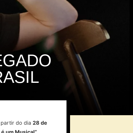
LEGADO
RASIL
partir do dia
28 de
 é um Musical”
,