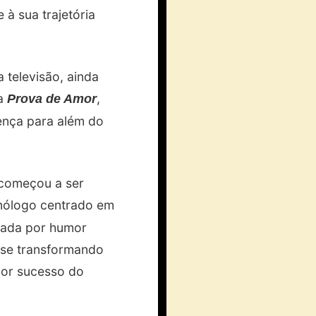
 à sua trajetória
 televisão, ainda
la
,
Prova de Amor
ença para além do
 começou a ser
nólogo centrado em
cada por humor
 se transformando
ior sucesso do