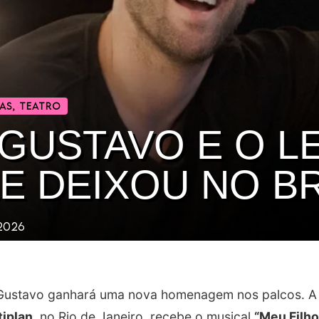
IAS
,
TEATRO
 GUSTAVO E O 
E DEIXOU NO B
 2026
Gustavo ganhará uma nova homenagem nos palcos. A 
tiplan
, no Rio de Janeiro, recebe o musical
“Meu Filho