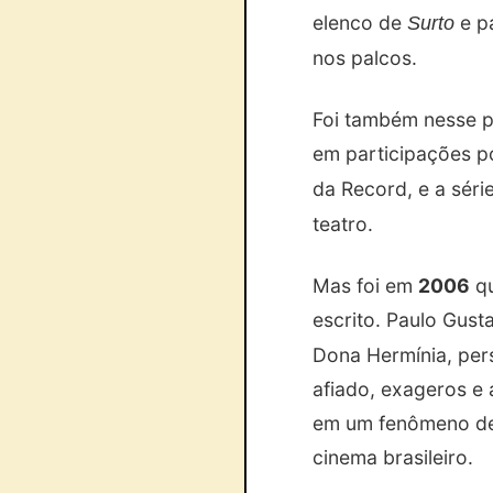
elenco de
e p
Surto
nos palcos.
Foi também nesse p
em participações p
da Record, e a séri
teatro.
Mas foi em
2006
qu
escrito. Paulo Gus
Dona Hermínia, per
afiado, exageros e
em um fenômeno de 
cinema brasileiro.