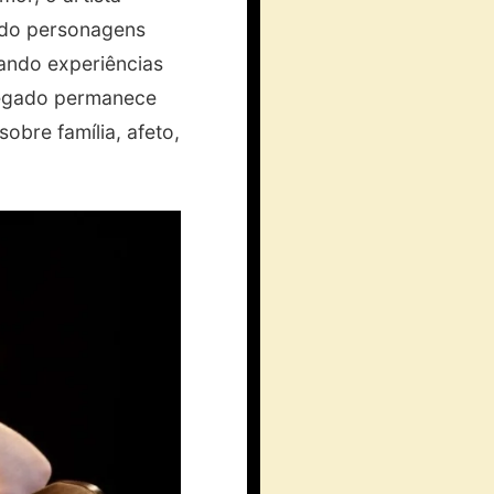
ndo personagens
mando experiências
legado permanece
obre família, afeto,