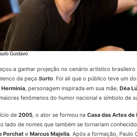
aulo Gustavo
ou a ganhar projeção no cenário artístico brasileiro
elenco da peça
. Foi ali que o público teve um d
Surto
 Hermínia
, personagem inspirada em sua mãe,
Déa Lú
 maiores fenômenos do humor nacional e símbolo de su
ício de
2005
, o ator se formou na
Casa das Artes de 
 ao lado de nomes que também se tornariam conhecid
o Porchat
e
Marcus Majella
. Após a formação, Paulo 