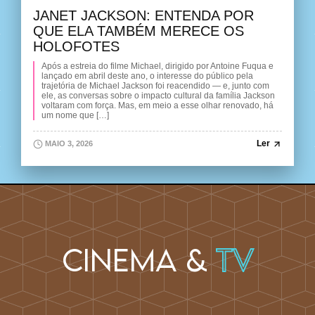
JANET JACKSON: ENTENDA POR
QUE ELA TAMBÉM MERECE OS
HOLOFOTES
Após a estreia do filme Michael, dirigido por Antoine Fuqua e
lançado em abril deste ano, o interesse do público pela
trajetória de Michael Jackson foi reacendido — e, junto com
ele, as conversas sobre o impacto cultural da família Jackson
voltaram com força. Mas, em meio a esse olhar renovado, há
um nome que […]
Ler
MAIO 3, 2026
Cinema &
TV