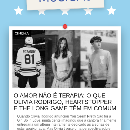
CINEMA
O AMOR NÃO É TERAPIA: O QUE
OLIVIA RODRIGO, HEARTSTOPPER
E THE LONG GAME TÊM EM COMUM
Quando Olivia Rodrigo anunciou You Seem Pretty Sad for a
Girl So in Love, muita gente imaginou que a cantora finalmente
entregaria um álbum inteiramente dedicado às alegrias de
estar apaixonada. Mas Olivia trouxe uma perspectiva sobre