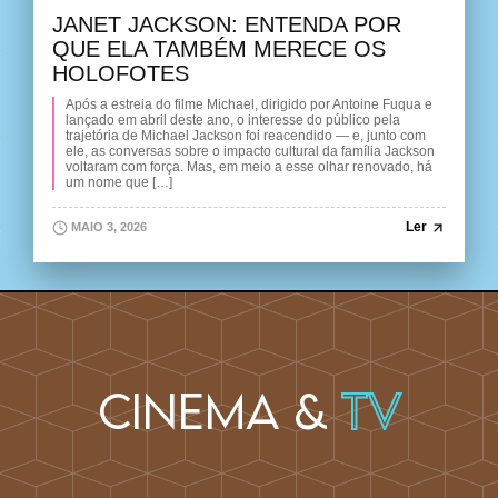
JANET JACKSON: ENTENDA POR
QUE ELA TAMBÉM MERECE OS
HOLOFOTES
Após a estreia do filme Michael, dirigido por Antoine Fuqua e
lançado em abril deste ano, o interesse do público pela
trajetória de Michael Jackson foi reacendido — e, junto com
ele, as conversas sobre o impacto cultural da família Jackson
voltaram com força. Mas, em meio a esse olhar renovado, há
um nome que […]
Ler
MAIO 3, 2026
Cinema &
TV