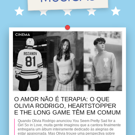
CINEMA
O AMOR NÃO É TERAPIA: O QUE
OLIVIA RODRIGO, HEARTSTOPPER
E THE LONG GAME TÊM EM COMUM
Quando Olivia Rodrigo anunciou You Seem Pretty Sad for a
Girl So in Love, muita gente imaginou que a cantora finalmente
entregaria um álbum inteiramente dedicado às alegrias de
estar apaixonada. Mas Olivia trouxe uma perspectiva sobre