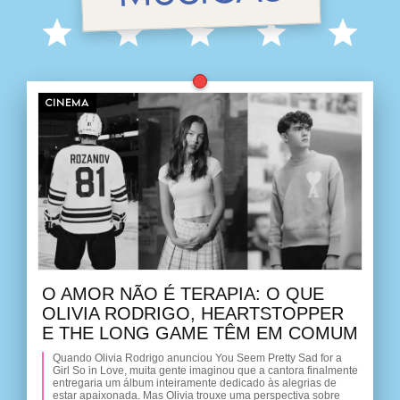
CINEMA
O AMOR NÃO É TERAPIA: O QUE
OLIVIA RODRIGO, HEARTSTOPPER
E THE LONG GAME TÊM EM COMUM
Quando Olivia Rodrigo anunciou You Seem Pretty Sad for a
Girl So in Love, muita gente imaginou que a cantora finalmente
entregaria um álbum inteiramente dedicado às alegrias de
estar apaixonada. Mas Olivia trouxe uma perspectiva sobre