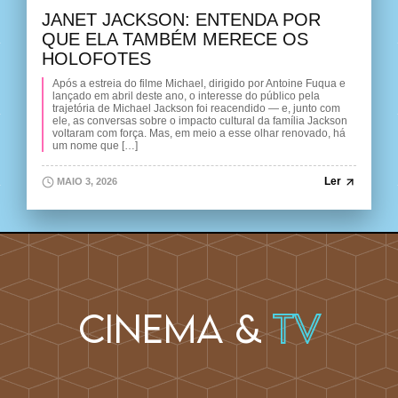
JANET JACKSON: ENTENDA POR
QUE ELA TAMBÉM MERECE OS
HOLOFOTES
Após a estreia do filme Michael, dirigido por Antoine Fuqua e
lançado em abril deste ano, o interesse do público pela
trajetória de Michael Jackson foi reacendido — e, junto com
ele, as conversas sobre o impacto cultural da família Jackson
voltaram com força. Mas, em meio a esse olhar renovado, há
um nome que […]
Ler
MAIO 3, 2026
Cinema &
TV