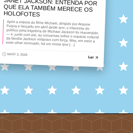
JANET JACKSON: ENTENDA POR
QUE ELA TAMBÉM MERECE OS
HOLOFOTES
Após a estreia do filme Michael, dirigido por Antoine
Fuqua e lançado em abril deste ano, o interesse do
público pela trajetória de Michael Jackson foi reacendido
— e, junto com ele, as conversas sobre o impacto cultural
da família Jackson voltaram com força. Mas, em meio a
esse olhar renovado, há um nome que […]
MAIO 3, 2026
Ler