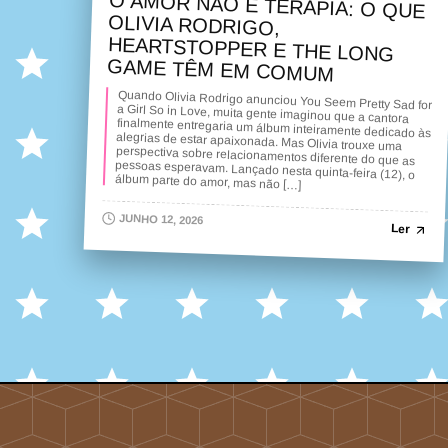
O AMOR NÃO É TERAPIA: O QUE
OLIVIA RODRIGO,
HEARTSTOPPER E THE LONG
GAME TÊM EM COMUM
Quando Olivia Rodrigo anunciou You Seem Pretty Sad for
a Girl So in Love, muita gente imaginou que a cantora
finalmente entregaria um álbum inteiramente dedicado às
alegrias de estar apaixonada. Mas Olivia trouxe uma
perspectiva sobre relacionamentos diferente do que as
pessoas esperavam. Lançado nesta quinta-feira (12), o
álbum parte do amor, mas não […]
JUNHO 12, 2026
Ler