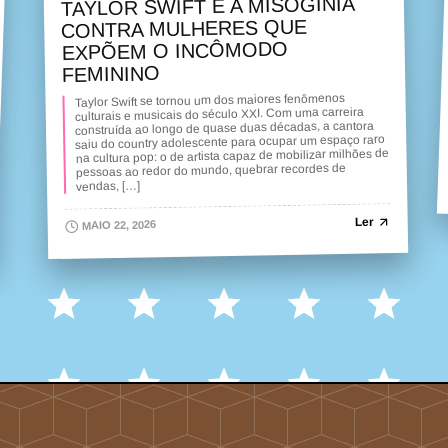
TAYLOR SWIFT E A MISOGINIA
CONTRA MULHERES QUE
EXPÕEM O INCÔMODO
FEMININO
Taylor Swift se tornou um dos maiores fenômenos
culturais e musicais do século XXI. Com uma carreira
construída ao longo de quase duas décadas, a cantora
saiu do country adolescente para ocupar um espaço raro
na cultura pop: o de artista capaz de mobilizar milhões de
pessoas ao redor do mundo, quebrar recordes de
vendas, […]
Ler
MAIO 22, 2026