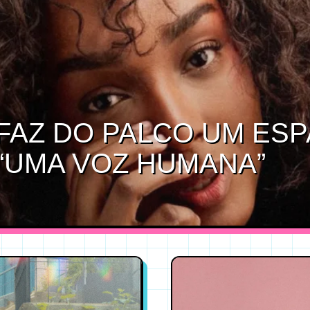
FAZ DO PALCO UM ES
“UMA VOZ HUMANA”