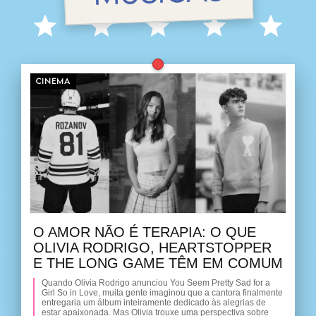
CINEMA
O AMOR NÃO É TERAPIA: O QUE
OLIVIA RODRIGO, HEARTSTOPPER
E THE LONG GAME TÊM EM COMUM
Quando Olivia Rodrigo anunciou You Seem Pretty Sad for a
Girl So in Love, muita gente imaginou que a cantora finalmente
entregaria um álbum inteiramente dedicado às alegrias de
estar apaixonada. Mas Olivia trouxe uma perspectiva sobre