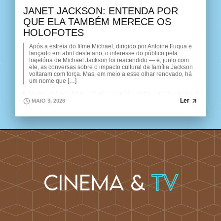
JANET JACKSON: ENTENDA POR
QUE ELA TAMBÉM MERECE OS
HOLOFOTES
Após a estreia do filme Michael, dirigido por Antoine Fuqua e
lançado em abril deste ano, o interesse do público pela
trajetória de Michael Jackson foi reacendido — e, junto com
ele, as conversas sobre o impacto cultural da família Jackson
voltaram com força. Mas, em meio a esse olhar renovado, há
um nome que […]
Ler
MAIO 3, 2026
Cinema &
TV