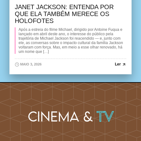
JANET JACKSON: ENTENDA POR
QUE ELA TAMBÉM MERECE OS
HOLOFOTES
Após a estreia do filme Michael, dirigido por Antoine Fuqua e
lançado em abril deste ano, o interesse do público pela
trajetória de Michael Jackson foi reacendido — e, junto com
ele, as conversas sobre o impacto cultural da família Jackson
voltaram com força. Mas, em meio a esse olhar renovado, há
um nome que […]
Ler
MAIO 3, 2026
Cinema &
TV