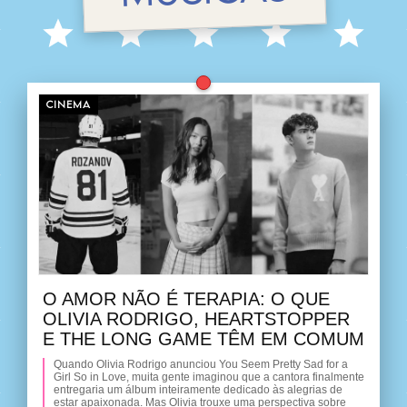
CINEMA
O AMOR NÃO É TERAPIA: O QUE
OLIVIA RODRIGO, HEARTSTOPPER
E THE LONG GAME TÊM EM COMUM
Quando Olivia Rodrigo anunciou You Seem Pretty Sad for a
Girl So in Love, muita gente imaginou que a cantora finalmente
entregaria um álbum inteiramente dedicado às alegrias de
estar apaixonada. Mas Olivia trouxe uma perspectiva sobre