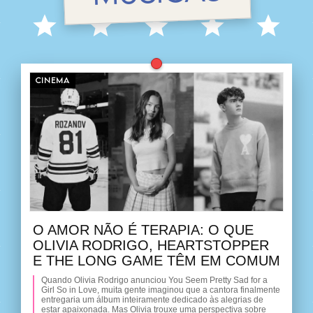
CINEMA
O AMOR NÃO É TERAPIA: O QUE
OLIVIA RODRIGO, HEARTSTOPPER
E THE LONG GAME TÊM EM COMUM
Quando Olivia Rodrigo anunciou You Seem Pretty Sad for a
Girl So in Love, muita gente imaginou que a cantora finalmente
entregaria um álbum inteiramente dedicado às alegrias de
estar apaixonada. Mas Olivia trouxe uma perspectiva sobre