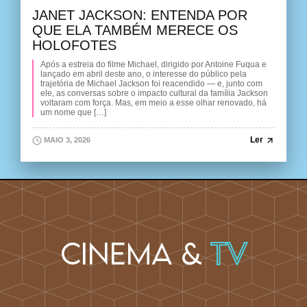
JANET JACKSON: ENTENDA POR
QUE ELA TAMBÉM MERECE OS
HOLOFOTES
Após a estreia do filme Michael, dirigido por Antoine Fuqua e
lançado em abril deste ano, o interesse do público pela
trajetória de Michael Jackson foi reacendido — e, junto com
ele, as conversas sobre o impacto cultural da família Jackson
voltaram com força. Mas, em meio a esse olhar renovado, há
um nome que […]
Ler
MAIO 3, 2026
Cinema &
TV