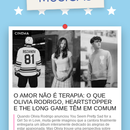
CINEMA
O AMOR NÃO É TERAPIA: O QUE
OLIVIA RODRIGO, HEARTSTOPPER
E THE LONG GAME TÊM EM COMUM
Quando Olivia Rodrigo anunciou You Seem Pretty Sad for a
Girl So in Love, muita gente imaginou que a cantora finalmente
entregaria um álbum inteiramente dedicado às alegrias de
estar apaixonada. Mas Olivia trouxe uma perspectiva sobre