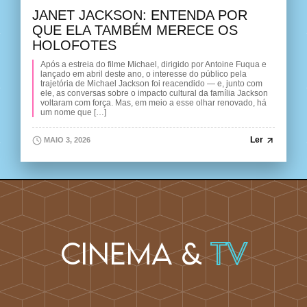
JANET JACKSON: ENTENDA POR
QUE ELA TAMBÉM MERECE OS
HOLOFOTES
Após a estreia do filme Michael, dirigido por Antoine Fuqua e
lançado em abril deste ano, o interesse do público pela
trajetória de Michael Jackson foi reacendido — e, junto com
ele, as conversas sobre o impacto cultural da família Jackson
voltaram com força. Mas, em meio a esse olhar renovado, há
um nome que […]
Ler
MAIO 3, 2026
Cinema &
TV