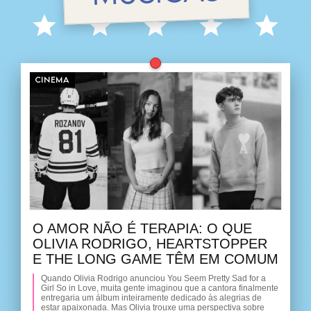
CINEMA
O AMOR NÃO É TERAPIA: O QUE
OLIVIA RODRIGO, HEARTSTOPPER
E THE LONG GAME TÊM EM COMUM
Quando Olivia Rodrigo anunciou You Seem Pretty Sad for a
Girl So in Love, muita gente imaginou que a cantora finalmente
entregaria um álbum inteiramente dedicado às alegrias de
estar apaixonada. Mas Olivia trouxe uma perspectiva sobre