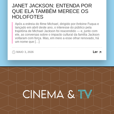
JANET JACKSON: ENTENDA POR
QUE ELA TAMBÉM MERECE OS
HOLOFOTES
Após a estreia do filme Michael, dirigido por Antoine Fuqua e
lançado em abril deste ano, o interesse do público pela
trajetória de Michael Jackson foi reacendido — e, junto com
ele, as conversas sobre o impacto cultural da família Jackson
voltaram com força. Mas, em meio a esse olhar renovado, há
um nome que […]
Ler
MAIO 3, 2026
Cinema &
TV