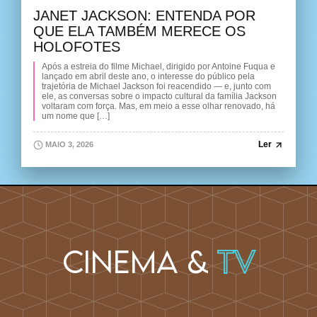
JANET JACKSON: ENTENDA POR
QUE ELA TAMBÉM MERECE OS
HOLOFOTES
Após a estreia do filme Michael, dirigido por Antoine Fuqua e
lançado em abril deste ano, o interesse do público pela
trajetória de Michael Jackson foi reacendido — e, junto com
ele, as conversas sobre o impacto cultural da família Jackson
voltaram com força. Mas, em meio a esse olhar renovado, há
um nome que […]
Ler
MAIO 3, 2026
Cinema &
TV