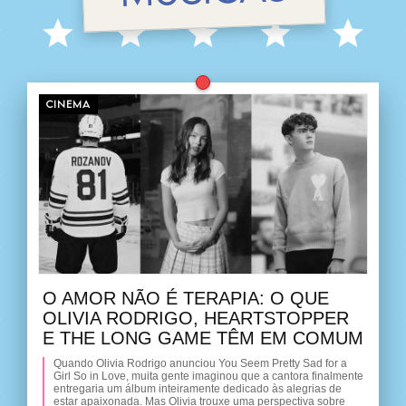
CINEMA
O AMOR NÃO É TERAPIA: O QUE
OLIVIA RODRIGO, HEARTSTOPPER
E THE LONG GAME TÊM EM COMUM
Quando Olivia Rodrigo anunciou You Seem Pretty Sad for a
Girl So in Love, muita gente imaginou que a cantora finalmente
entregaria um álbum inteiramente dedicado às alegrias de
estar apaixonada. Mas Olivia trouxe uma perspectiva sobre