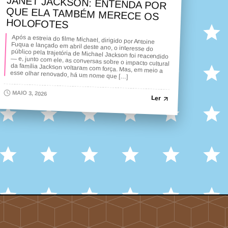
JANET JACKSON: ENTENDA POR
QUE ELA TAMBÉM MERECE OS
HOLOFOTES
Após a estreia do filme Michael, dirigido por Antoine
Fuqua e lançado em abril deste ano, o interesse do
público pela trajetória de Michael Jackson foi reacendido
— e, junto com ele, as conversas sobre o impacto cultural
da família Jackson voltaram com força. Mas, em meio a
esse olhar renovado, há um nome que […]
MAIO 3, 2026
Ler