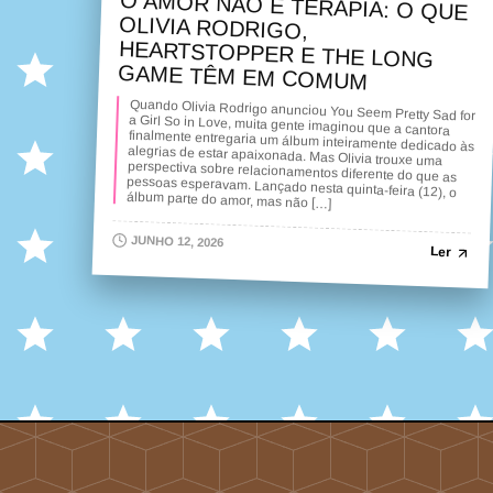
O AMOR NÃO É TERAPIA: O QUE
OLIVIA RODRIGO,
HEARTSTOPPER E THE LONG
GAME TÊM EM COMUM
Quando Olivia Rodrigo anunciou You Seem Pretty Sad for
a Girl So in Love, muita gente imaginou que a cantora
finalmente entregaria um álbum inteiramente dedicado às
alegrias de estar apaixonada. Mas Olivia trouxe uma
perspectiva sobre relacionamentos diferente do que as
pessoas esperavam. Lançado nesta quinta-feira (12), o
álbum parte do amor, mas não […]
JUNHO 12, 2026
Ler