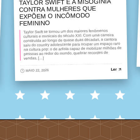
TAYLOR SWIFT E A MISOGINIA
CONTRA MULHERES QUE
EXPÕEM O INCÔMODO
FEMININO
Taylor Swift se tornou um dos maiores fenômenos
culturais e musicais do século XXI. Com uma carreira
construída ao longo de quase duas décadas, a cantora
saiu do country adolescente para ocupar um espaço raro
na cultura pop: o de artista capaz de mobilizar milhões de
pessoas ao redor do mundo, quebrar recordes de
vendas, […]
Ler
MAIO 22, 2026