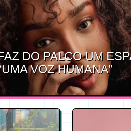
FAZ DO PALCO UM ES
“UMA VOZ HUMANA”