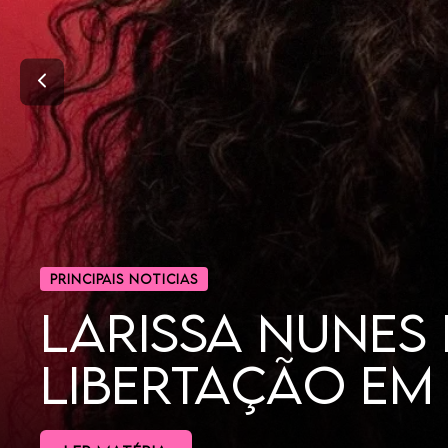
CINEMA
POR QUE AS MU
DORAMAS?