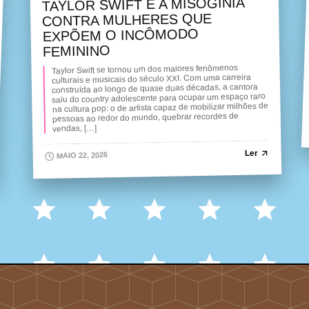
TAYLOR SWIFT E A MISOGINIA
CONTRA MULHERES QUE
EXPÕEM O INCÔMODO
FEMININO
Taylor Swift se tornou um dos maiores fenômenos
culturais e musicais do século XXI. Com uma carreira
construída ao longo de quase duas décadas, a cantora
saiu do country adolescente para ocupar um espaço raro
na cultura pop: o de artista capaz de mobilizar milhões de
pessoas ao redor do mundo, quebrar recordes de
vendas, […]
Ler
MAIO 22, 2026