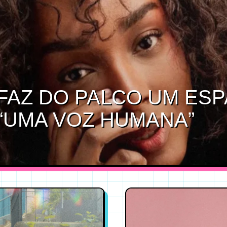
FAZ DO PALCO UM ES
“UMA VOZ HUMANA”