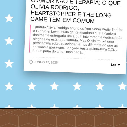
O AMOR NÃO É TERAPIA: O QUE
OLIVIA RODRIGO,
HEARTSTOPPER E THE LONG
GAME TÊM EM COMUM
Quando Olivia Rodrigo anunciou You Seem Pretty Sad for
a Girl So in Love, muita gente imaginou que a cantora
finalmente entregaria um álbum inteiramente dedicado às
alegrias de estar apaixonada. Mas Olivia trouxe uma
perspectiva sobre relacionamentos diferente do que as
pessoas esperavam. Lançado nesta quinta-feira (12), o
álbum parte do amor, mas não […]
JUNHO 12, 2026
Ler