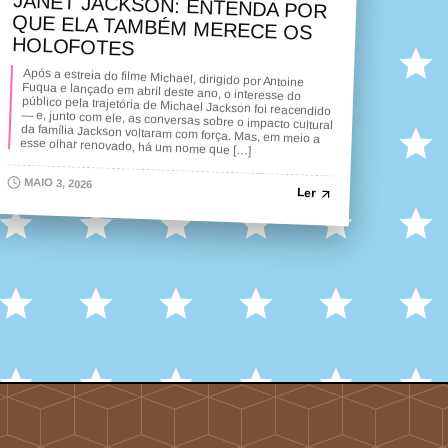
JANET JACKSON: ENTENDA POR
QUE ELA TAMBÉM MERECE OS
HOLOFOTES
Após a estreia do filme Michael, dirigido por Antoine
Fuqua e lançado em abril deste ano, o interesse do
público pela trajetória de Michael Jackson foi reacendido
— e, junto com ele, as conversas sobre o impacto cultural
da família Jackson voltaram com força. Mas, em meio a
esse olhar renovado, há um nome que […]
MAIO 3, 2026
Ler