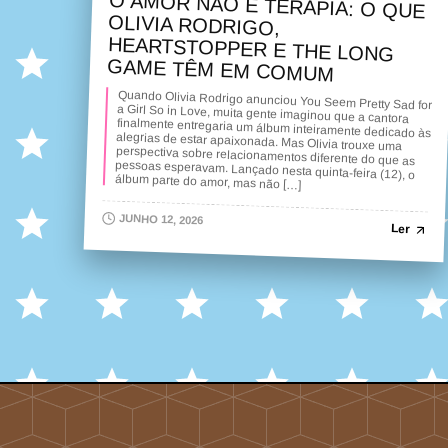
O AMOR NÃO É TERAPIA: O QUE
OLIVIA RODRIGO,
HEARTSTOPPER E THE LONG
GAME TÊM EM COMUM
Quando Olivia Rodrigo anunciou You Seem Pretty Sad for
a Girl So in Love, muita gente imaginou que a cantora
finalmente entregaria um álbum inteiramente dedicado às
alegrias de estar apaixonada. Mas Olivia trouxe uma
perspectiva sobre relacionamentos diferente do que as
pessoas esperavam. Lançado nesta quinta-feira (12), o
álbum parte do amor, mas não […]
JUNHO 12, 2026
Ler