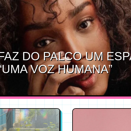
FAZ DO PALCO UM ES
“UMA VOZ HUMANA”