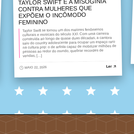
TAYLOR SWIFT E A MISOGINIA
CONTRA MULHERES QUE
EXPÕEM O INCÔMODO
FEMININO
Taylor Swift se tornou um dos maiores fenômenos
culturais e musicais do século XXI. Com uma carreira
construída ao longo de quase duas décadas, a cantora
saiu do country adolescente para ocupar um espaço raro
na cultura pop: o de artista capaz de mobilizar milhões de
pessoas ao redor do mundo, quebrar recordes de
vendas, […]
Ler
MAIO 22, 2026