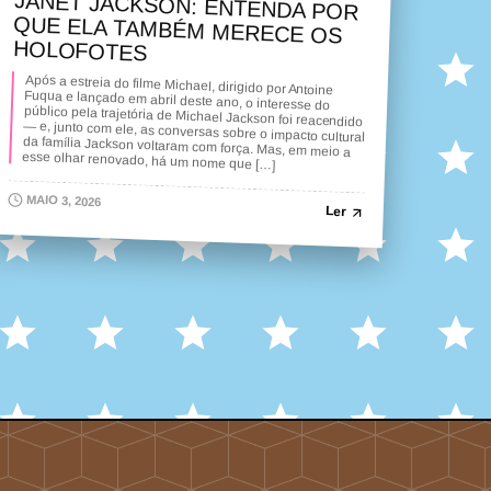
JANET JACKSON: ENTENDA POR
QUE ELA TAMBÉM MERECE OS
HOLOFOTES
Após a estreia do filme Michael, dirigido por Antoine
Fuqua e lançado em abril deste ano, o interesse do
público pela trajetória de Michael Jackson foi reacendido
— e, junto com ele, as conversas sobre o impacto cultural
da família Jackson voltaram com força. Mas, em meio a
esse olhar renovado, há um nome que […]
MAIO 3, 2026
Ler