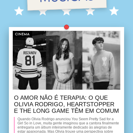
CINEMA
O AMOR NÃO É TERAPIA: O QUE
OLIVIA RODRIGO, HEARTSTOPPER
E THE LONG GAME TÊM EM COMUM
Quando Olivia Rodrigo anunciou You Seem Pretty Sad for a
Girl So in Love, muita gente imaginou que a cantora finalmente
entregaria um álbum inteiramente dedicado às alegrias de
estar apaixonada. Mas Olivia trouxe uma perspectiva sobre