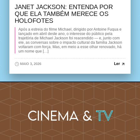
JANET JACKSON: ENTENDA POR
QUE ELA TAMBÉM MERECE OS
HOLOFOTES
Após a estreia do filme Michael, dirigido por Antoine Fuqua e
lançado em abril deste ano, o interesse do público pela
trajetória de Michael Jackson foi reacendido — e, junto com
ele, as conversas sobre o impacto cultural da família Jackson
voltaram com força. Mas, em meio a esse olhar renovado, há
um nome que […]
Ler
MAIO 3, 2026
Cinema &
TV