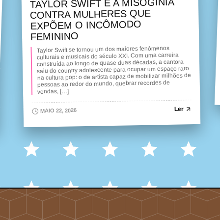
TAYLOR SWIFT E A MISOGINIA
CONTRA MULHERES QUE
EXPÕEM O INCÔMODO
FEMININO
Taylor Swift se tornou um dos maiores fenômenos
culturais e musicais do século XXI. Com uma carreira
construída ao longo de quase duas décadas, a cantora
saiu do country adolescente para ocupar um espaço raro
na cultura pop: o de artista capaz de mobilizar milhões de
pessoas ao redor do mundo, quebrar recordes de
vendas, […]
Ler
MAIO 22, 2026