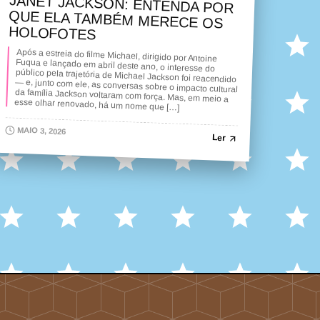
JANET JACKSON: ENTENDA POR
QUE ELA TAMBÉM MERECE OS
HOLOFOTES
Após a estreia do filme Michael, dirigido por Antoine
Fuqua e lançado em abril deste ano, o interesse do
público pela trajetória de Michael Jackson foi reacendido
— e, junto com ele, as conversas sobre o impacto cultural
da família Jackson voltaram com força. Mas, em meio a
esse olhar renovado, há um nome que […]
MAIO 3, 2026
Ler