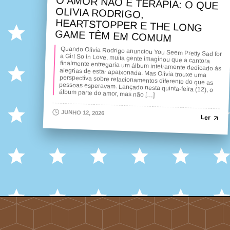
O AMOR NÃO É TERAPIA: O QUE
OLIVIA RODRIGO,
HEARTSTOPPER E THE LONG
GAME TÊM EM COMUM
Quando Olivia Rodrigo anunciou You Seem Pretty Sad for
a Girl So in Love, muita gente imaginou que a cantora
finalmente entregaria um álbum inteiramente dedicado às
alegrias de estar apaixonada. Mas Olivia trouxe uma
perspectiva sobre relacionamentos diferente do que as
pessoas esperavam. Lançado nesta quinta-feira (12), o
álbum parte do amor, mas não […]
JUNHO 12, 2026
Ler