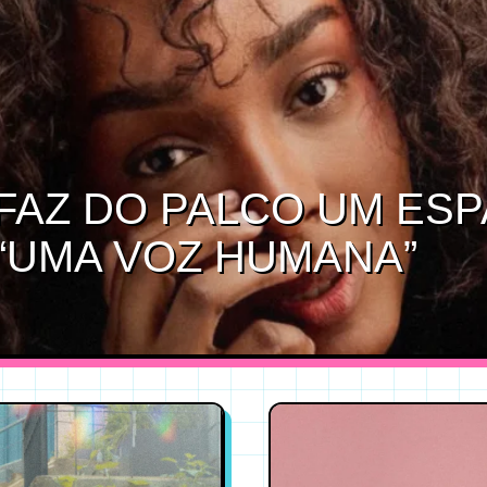
FAZ DO PALCO UM ES
“UMA VOZ HUMANA”