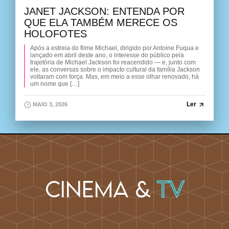
JANET JACKSON: ENTENDA POR
QUE ELA TAMBÉM MERECE OS
HOLOFOTES
Após a estreia do filme Michael, dirigido por Antoine Fuqua e
lançado em abril deste ano, o interesse do público pela
trajetória de Michael Jackson foi reacendido — e, junto com
ele, as conversas sobre o impacto cultural da família Jackson
voltaram com força. Mas, em meio a esse olhar renovado, há
um nome que […]
Ler
MAIO 3, 2026
Cinema &
TV