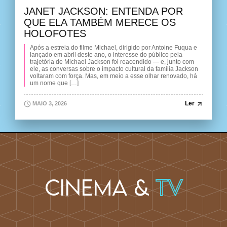
JANET JACKSON: ENTENDA POR
QUE ELA TAMBÉM MERECE OS
HOLOFOTES
Após a estreia do filme Michael, dirigido por Antoine Fuqua e
lançado em abril deste ano, o interesse do público pela
trajetória de Michael Jackson foi reacendido — e, junto com
ele, as conversas sobre o impacto cultural da família Jackson
voltaram com força. Mas, em meio a esse olhar renovado, há
um nome que […]
Ler
MAIO 3, 2026
Cinema &
TV