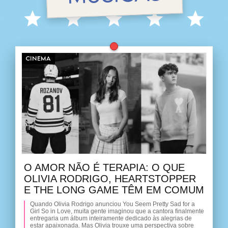
CINEMA
O AMOR NÃO É TERAPIA: O QUE
OLIVIA RODRIGO, HEARTSTOPPER
E THE LONG GAME TÊM EM COMUM
Quando Olivia Rodrigo anunciou You Seem Pretty Sad for a
Girl So in Love, muita gente imaginou que a cantora finalmente
entregaria um álbum inteiramente dedicado às alegrias de
estar apaixonada. Mas Olivia trouxe uma perspectiva sobre