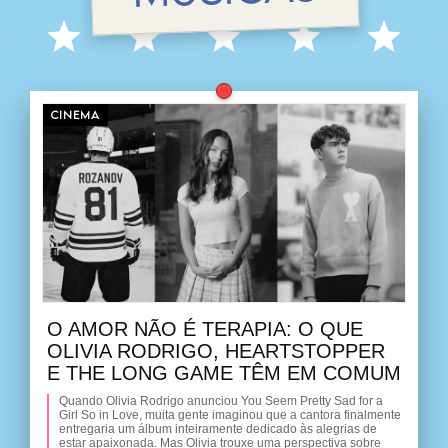
CINEMA
O AMOR NÃO É TERAPIA: O QUE
OLIVIA RODRIGO, HEARTSTOPPER
E THE LONG GAME TÊM EM COMUM
Quando Olivia Rodrigo anunciou You Seem Pretty Sad for a
Girl So in Love, muita gente imaginou que a cantora finalmente
entregaria um álbum inteiramente dedicado às alegrias de
estar apaixonada. Mas Olivia trouxe uma perspectiva sobre