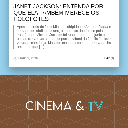
JANET JACKSON: ENTENDA POR
QUE ELA TAMBÉM MERECE OS
HOLOFOTES
Após a estreia do filme Michael, dirigido por Antoine Fuqua e
lançado em abril deste ano, o interesse do público pela
trajetória de Michael Jackson foi reacendido — e, junto com
ele, as conversas sobre o impacto cultural da família Jackson
voltaram com força. Mas, em meio a esse olhar renovado, há
um nome que […]
Ler
MAIO 3, 2026
Cinema &
TV