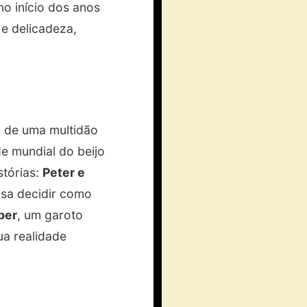
o início dos anos
 e delicadeza,
e de uma multidão
e mundial do beijo
stórias:
Peter e
isa decidir como
per
, um garoto
ua realidade