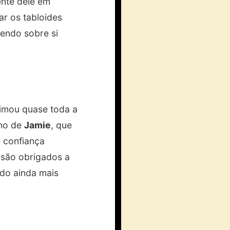
nte dele em
r os tabloides
endo sobre si
imou quase toda a
nho de
Jamie
, que
e confiança
 são obrigados a
ndo ainda mais