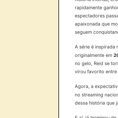
rapidamente ganhou 
espectadores passa
apaixonada que mov
seguem conquistand
A série é inspirada 
originalmente em
2
no gelo, Reid se to
virou favorito entr
Agora, a expectativ
no streaming nacio
dessa história que 
E aí, já terminou de