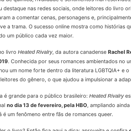
destaque nas redes sociais, onde leitores do livro or
ram a comentar cenas, personagens e, principalmente
e a trama. O sucesso online mostra como histórias 
o um público cada vez maior.
no livro
, da autora canadense
Rachel R
Heated Rivalry
019
. Conhecida por seus romances ambientados no u
rnou um nome forte dentro da literatura LGBTQIA+ e o 
e leitores do gênero, o que ajudou a impulsionar a ada
a é grande para o público brasileiro:
est
Heated Rivalry
nal
no dia 13 de fevereiro, pela HBO
, ampliando ainda
já é um fenômeno entre fãs de romances queer.
 ler o livro? Então fica aqui a dica: aproveita e confira