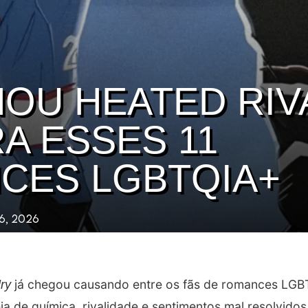
OU HEATED RIV
A ESSES 11
CES LGBTQIA+
6, 2026
já chegou causando entre os fãs de romances LG
ry
heia de química, rivalidade e sentimentos mal resolvido