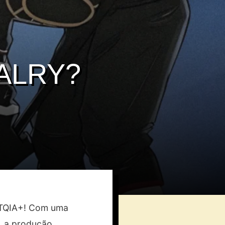
ALRY?
BTQIA+! Com uma
s, a produção