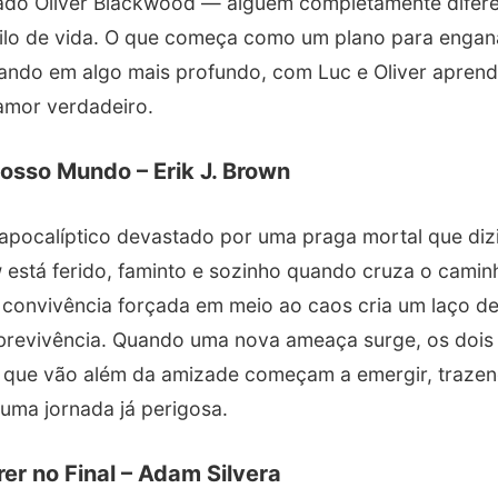
o Oliver Blackwood — alguém completamente difere
tilo de vida. O que começa como um plano para engana
ando em algo mais profundo, com Luc e Oliver aprend
amor verdadeiro.
osso Mundo – Erik J. Brown
ocalíptico devastado por uma praga mortal que diz
w
está ferido, faminto e sozinho quando cruza o cami
 convivência forçada em meio ao caos cria um laço d
obrevivência. Quando uma nova ameaça surge, os dois
os que vão além da amizade começam a emergir, traze
uma jornada já perigosa.
rer no Final – Adam Silvera