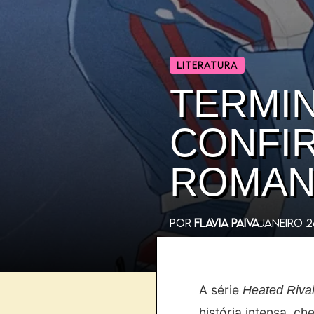
LITERATURA
TERMIN
CONFIR
ROMAN
POR
FLAVIA PAIVA
JANEIRO 2
A série
Heated Rival
história intensa, c