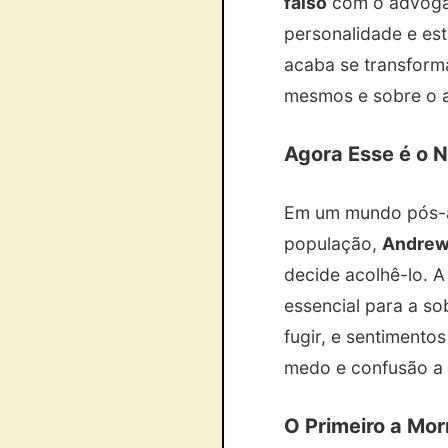
falso
com o advogad
personalidade e es
acaba se transform
mesmos e sobre o 
Agora Esse é o N
Em um mundo pós-ap
população,
Andre
decide acolhê-lo. A
essencial para a s
fugir, e sentiment
medo e confusão a 
O Primeiro a Mor