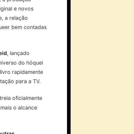
iginal e novos
, a relação
queer bem contadas
eid
, lançado
niverso do hóquei
livro rapidamente
ptação para a TV.
reia oficialmente
 mais o alcance
outras