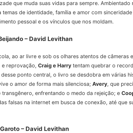
ade que muda suas vidas para sempre. Ambientado n
a temas de identidade, família e amor com sinceridade
imento pessoal e os vínculos que nos moldam.
Beijando – David Levithan
ola, ao ar livre e sob os olhares atentos de câmeras 
o e reprovação,
Craig e Harry
tentam quebrar o record
r desse ponto central, o livro se desdobra em várias hi
vive o amor de forma mais silenciosa;
Avery
, que prec
é transgênero, enfrentando o medo da rejeição; e
Coo
vidas falsas na internet em busca de conexão, até que s
Garoto – David Levithan