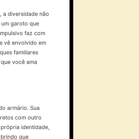
, a diversidade não
, um garoto que
impulsivo faz com
se vê envolvido em
ques familiares
as que você ama
do armário. Sua
cretos com outro
 própria identidade,
obrindo que