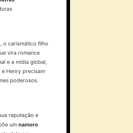
ituras
z
, o carismático filho
que vira romance
al e a mídia global,
x e Henry precisam
omes poderosos.
 sua reputação e
opõe um
namoro