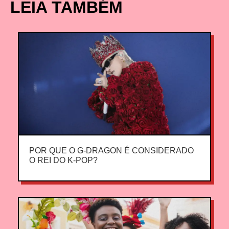
LEIA TAMBÉM
POR QUE O G-DRAGON É CONSIDERADO
O REI DO K-POP?