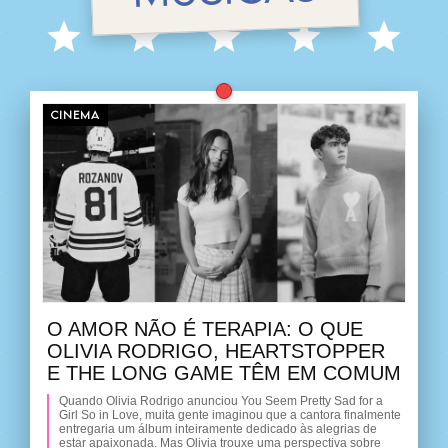
CINEMA
O AMOR NÃO É TERAPIA: O QUE
OLIVIA RODRIGO, HEARTSTOPPER
E THE LONG GAME TÊM EM COMUM
Quando Olivia Rodrigo anunciou You Seem Pretty Sad for a
Girl So in Love, muita gente imaginou que a cantora finalmente
entregaria um álbum inteiramente dedicado às alegrias de
estar apaixonada. Mas Olivia trouxe uma perspectiva sobre