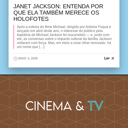
JANET JACKSON: ENTENDA POR
QUE ELA TAMBÉM MERECE OS
HOLOFOTES
Após a estreia do filme Michael, dirigido por Antoine Fuqua e
lançado em abril deste ano, o interesse do público pela
trajetória de Michael Jackson foi reacendido — e, junto com
ele, as conversas sobre o impacto cultural da família Jackson
voltaram com força. Mas, em meio a esse olhar renovado, há
um nome que […]
Ler
MAIO 3, 2026
Cinema &
TV