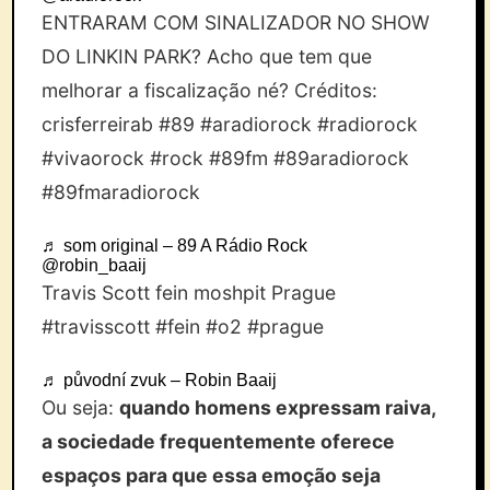
ENTRARAM COM SINALIZADOR NO SHOW
DO LINKIN PARK? Acho que tem que
melhorar a fiscalização né? Créditos:
crisferreirab
#89
#aradiorock
#radiorock
#vivaorock
#rock
#89fm
#89aradiorock
#89fmaradiorock
♬ som original – 89 A Rádio Rock
@robin_baaij
Travis Scott fein moshpit Prague
#travisscott
#fein
#o2
#prague
♬ původní zvuk – Robin Baaij
Ou seja:
quando homens expressam raiva,
a sociedade frequentemente oferece
espaços para que essa emoção seja